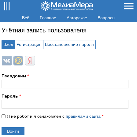
Всё
Главное
Авторское
Вопросы
Учётная запись пользователя
Вход
Регистрация
Восстановление пароля
Login with ВКонтакте
Login with Mail.ru
Login with Яндекс
Псевдоним
*
Пароль
*
Я не робот и я ознакомлен с
правилами сайта
*