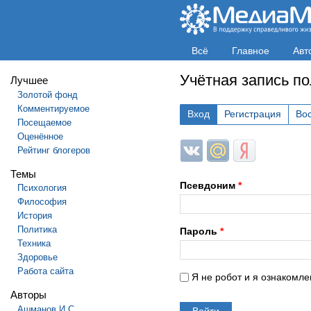
Всё
Главное
Авт
Учётная запись п
Лучшее
Золотой фонд
Комментируемое
Вход
Регистрация
Во
Посещаемое
Оценённое
Login with ВКонтакте
Login with Mail.ru
Login with Яндек
Рейтинг блогеров
Темы
Псевдоним
*
Психология
Философия
История
Политика
Пароль
*
Техника
Здоровье
Работа сайта
Я не робот и я ознакомле
Авторы
Ашманов И.С.