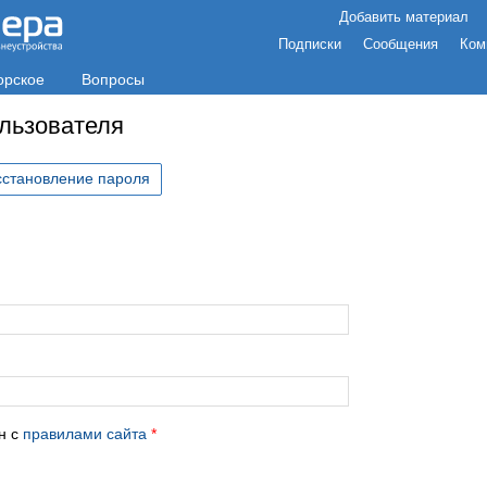
Добавить материал
Подписки
Сообщения
Ком
орское
Вопросы
ользователя
сстановление пароля
с
н с
правилами сайта
*