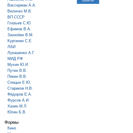
Вассерман А.А.
Величко М.В.
ВП СССР
Глазьев С.Ю.
Ефимов В.А.
Зазнобин В.М.
Кургинян С.Е.
ЛАИ
Лукашенко А.Г.
МИД РФ
Мухин Ю.И.
Путин В.В.
Пякин В.В.
Спицын Е.Ю.
Стариков Н.В.
Фёдоров Е.А.
Фурсов А.И.
Хазин М.Л.
Юлин Б.В.
Формы
Кино